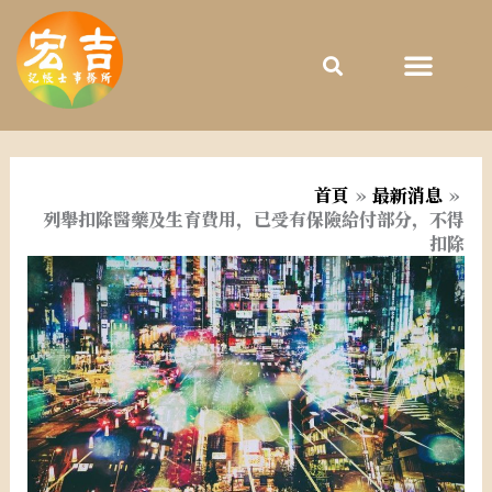
跳
至
主
要
內
容
首頁
最新消息
列舉扣除醫藥及生育費用，已受有保險給付部分，不得
扣除