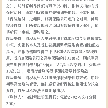
之），於計算所得淨額時可予以扣除，惟該支出如有受
保險給付，應於扣除後就其差額列舉申報。至於所稱
「保險給付」之範圍，只要保險公司理賠之項目，係屬
醫療性質，且所據以理賠之原因與醫療費用之發生，係
基於同一事實，即均屬之。
該局舉例，納稅義務人甲君辦理105年度綜合所得稅結算
申報，列報其本人及受扶養親屬醫藥及生育費扣除額52
萬元，經稽徵機關查得其中甲君於A醫院就醫之醫療費
用，受有B保險公司之醫療保險給付33萬元，則該筆醫
藥費用僅得列舉扣除19萬元（52萬元醫藥費用－受理賠
33萬元），爰重行計算所得淨額後發單補徵稅款。
該局提醒，納稅義務人如選擇採取列舉扣除方式，申報
列舉醫藥及生育費，應注意符合所得稅法相關法令規定
要件，以免因不諳法令遭剔除補稅。
（聯絡人：內湖稽徵所劉股長；電話2792-8671分機
200）