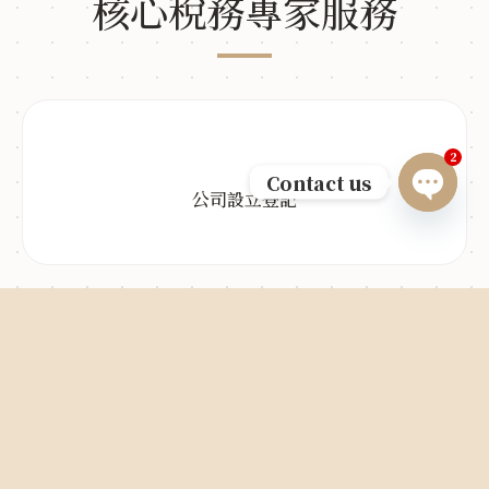
核心稅務專家服務
2
Contact us
公司設立登記
Open
chaty
工商變更登記