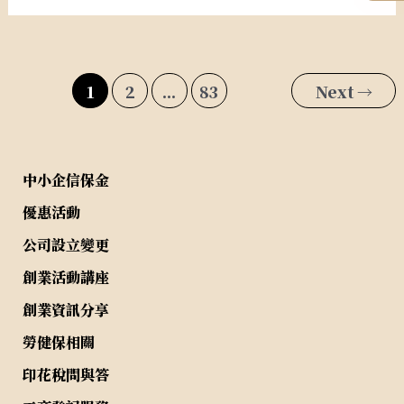
卡
企
業
1
2
...
83
Next
→
合
規
性
檢
中小企信保金
查
優惠活動
清
單
公司設立變更
創業活動講座
創業資訊分享
勞健保相關
印花稅問與答