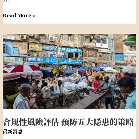
道
Read More »
關
卡
合
合
規
規
性
性
檢
風
查
險
清
評
單
估
助
預
您
防
企
五
業
合規性風險評估 預防五大隱患的策略
大
長
隱
最新消息
青
患