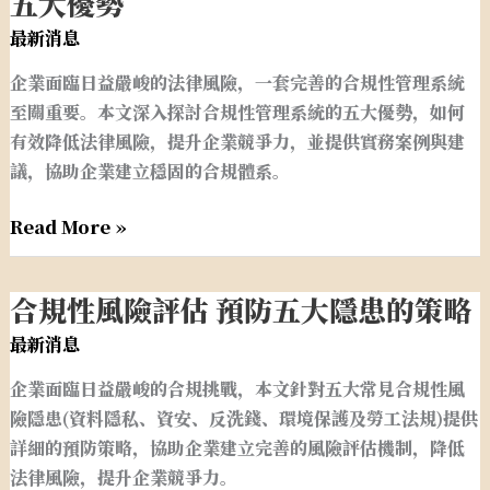
五大優勢
性
最新消息
管
企業面臨日益嚴峻的法律風險，一套完善的合規性管理系統
理
至關重要。本文深入探討合規性管理系統的五大優勢，如何
系
有效降低法律風險，提升企業競爭力，並提供實務案例與建
統
議，協助企業建立穩固的合規體系。
降
低
Read More »
企
業
法
合規性風險評估 預防五大隱患的策略
合
律
規
最新消息
風
性
險
企業面臨日益嚴峻的合規挑戰，本文針對五大常見合規性風
風
的
險隱患(資料隱私、資安、反洗錢、環境保護及勞工法規)提供
險
五
詳細的預防策略，協助企業建立完善的風險評估機制，降低
評
大
法律風險，提升企業競爭力。
估