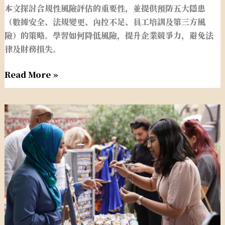
本文探討合規性風險評估的重要性，並提供預防五大隱患
的
（數據安全、法規變更、內控不足、員工培訓及第三方風
策
險）的策略。學習如何降低風險，提升企業競爭力，避免法
略
律及財務損失。
Read More »
合
規
性
審
查
企
業
準
備