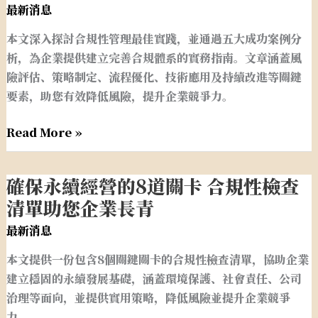
管
最新消息
六
理
大
本文深入探討合規性管理最佳實踐，並通過五大成功案例分
最
關
析，為企業提供建立完善合規體系的實務指南。文章涵蓋風
佳
鍵
險評估、策略制定、流程優化、技術應用及持續改進等關鍵
實
項
要素，助您有效降低風險，提升企業競爭力。
踐
目
五
Read More »
大
成
功
確保永續經營的8道關卡 合規性檢查
確
案
保
清單助您企業長青
例
永
最新消息
深
續
度
本文提供一份包含8個關鍵關卡的合規性檢查清單，協助企業
經
解
建立穩固的永續發展基礎，涵蓋環境保護、社會責任、公司
營
析
治理等面向，並提供實用策略，降低風險並提升企業競爭
的
力。
8