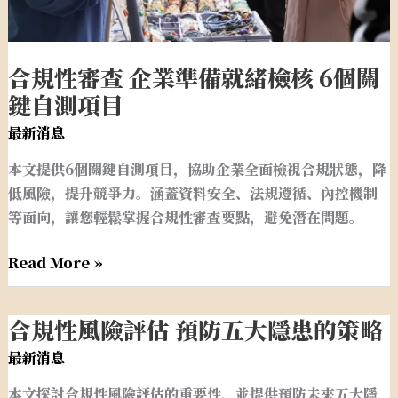
就
緒
檢
合規性審查 企業準備就緒檢核 6個關
核
鍵自測項目
6
最新消息
個
關
本文提供6個關鍵自測項目，協助企業全面檢視合規狀態，降
鍵
低風險，提升競爭力。涵蓋資料安全、法規遵循、內控機制
自
等面向，讓您輕鬆掌握合規性審查要點，避免潛在問題。
測
項
Read More »
目
合規性風險評估 預防五大隱患的策略
合
規
最新消息
性
本文探討合規性風險評估的重要性，並提供預防未來五大隱