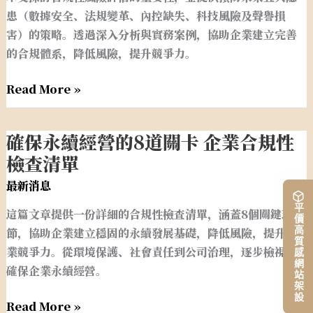
風
患（數據安全、法規變革、內控缺失、科技風險及聲譽損
險
害）的策略。透過深入分析與實務案例，協助企業建立完善
評
的合規體系，降低風險，提升競爭力。
估
預
Read More »
防
五
大
確保永續經營的8道關卡 企業合規性
確
隱
保
檢查清單
患
永
最新消息
的
續
策
平價高質感網站架設
這篇文章提供一份詳細的合規性檢查清單，涵蓋8個關鍵環
經
略
節，協助企業建立穩固的永續發展基礎，降低風險，提升企
營
業競爭力。從環境保護、社會責任到公司治理，逐步檢視，
的
確保企業永續經營。
8
道
Read More »
關