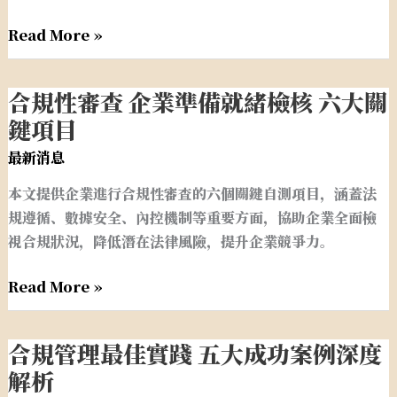
優
預
勢
Read More »
防
五
大
合規性審查 企業準備就緒檢核 六大關
合
隱
規
鍵項目
患
性
最新消息
的
審
策
本文提供企業進行合規性審查的六個關鍵自測項目，涵蓋法
查
略
規遵循、數據安全、內控機制等重要方面，協助企業全面檢
企
視合規狀況，降低潛在法律風險，提升企業競爭力。
業
準
Read More »
備
就
緒
合規管理最佳實踐 五大成功案例深度
合
檢
規
解析
核