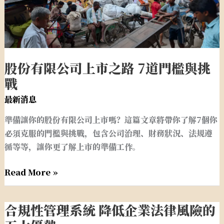
司
上
市
之
路
股份有限公司上市之路 7道門檻與挑
7
戰
道
門
最新消息
檻
準備讓你的股份有限公司上市嗎？這篇文章將帶你了解7個你
與
必須克服的門檻與挑戰，包含公司治理、財務狀況、法規遵
挑
循等等，讓你更了解上市的準備工作。
戰
Read More »
合規性管理系統 降低企業法律風險的
合
規