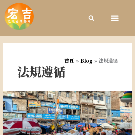
跳
至
主
要
內
容
首頁
Blog
法規遵循
法規遵循
股
份
有
限
公