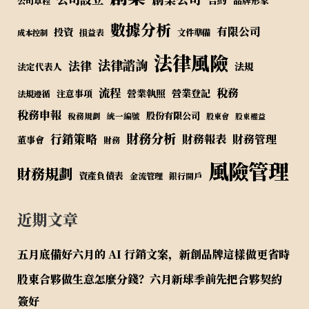
品牌形象
公司章程
數據分析
有限公司
投資
損益表
文件準備
成本控制
法律風險
法律諮詢
法律
法規
法定代表人
流程
稅務
營業執照
營業登記
注意事項
法規遵循
稅務申報
股份有限公司
稅務規劃
統一編號
股東會
股東權益
財務分析
行銷策略
財務報表
財務管理
董事會
財務
風險管理
財務規劃
資產負債表
金流管理
銀行開戶
近期文章
五月底備好六月的 AI 行銷文案，新創品牌這樣做更省時
股東合夥做生意怎麼分錢？六月新球季前先把合夥契約
簽好