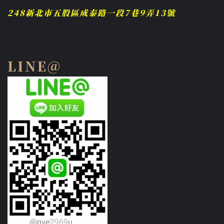
248新北市五股區成泰路一段7巷9弄13號
LINE@