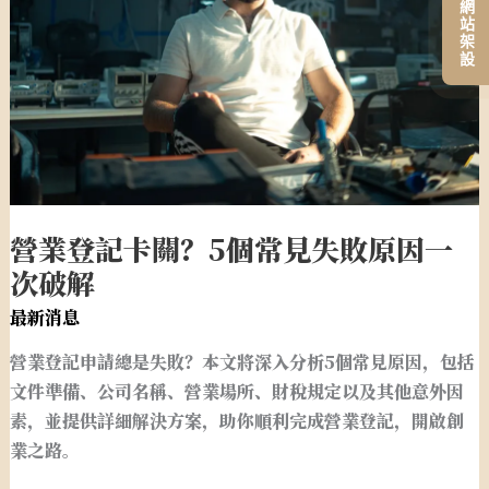
關？
創
5
業
個
夢
常
想
見
失
敗
原
營業登記卡關？5個常見失敗原因一
因
次破解
一
次
最新消息
破
營業登記申請總是失敗？本文將深入分析5個常見原因，包括
解
文件準備、公司名稱、營業場所、財稅規定以及其他意外因
素，並提供詳細解決方案，助你順利完成營業登記，開啟創
業之路。