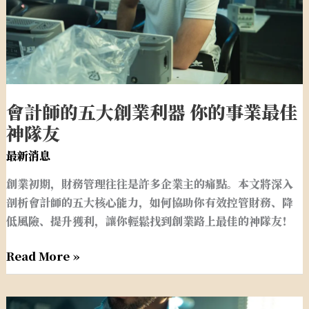
業
利
器
你
的
事
會計師的五大創業利器 你的事業最佳
業
神隊友
最
佳
最新消息
神
創業初期，財務管理往往是許多企業主的痛點。本文將深入
隊
剖析會計師的五大核心能力，如何協助你有效控管財務、降
友
低風險、提升獲利，讓你輕鬆找到創業路上最佳的神隊友！
Read More »
公