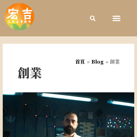
跳
至
主
要
內
容
首頁
Blog
創業
創業
選
錯
公
司
地