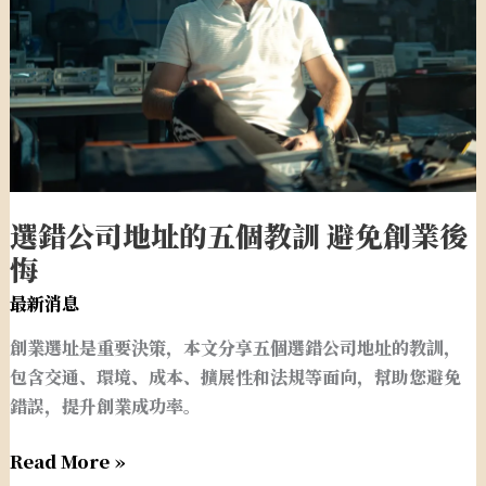
址
的
五
個
教
訓
避
免
選錯公司地址的五個教訓 避免創業後
創
悔
業
後
最新消息
悔
創業選址是重要決策，本文分享五個選錯公司地址的教訓，
包含交通、環境、成本、擴展性和法規等面向，幫助您避免
錯誤，提升創業成功率。
Read More »