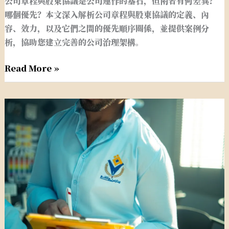
公司章程與股東協議是公司運作的基石，但兩者有何差異？
先
哪個優先？本文深入解析公司章程與股東協議的定義、內
順
容、效力，以及它們之間的優先順序關係，並提供案例分
序
析，協助您建立完善的公司治理架構。
Read More »
創
業
家
必
備
金
流
管
理