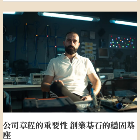
公
司
章
程
的
重
要
性
創
業
基
石
的
公司章程的重要性 創業基石的穩固基
穩
座
固