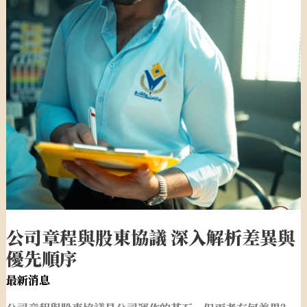
司
章
程
與
股
東
協
議
深
入
解
析
公司章程與股東協議 深入解析差異與
差
優先順序
異
與
最新消息
優