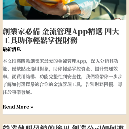
App
精
選
四
創業家必備 金流管理App精選 四大
大
工具助你輕鬆掌握財務
工
具
最新消息
助
本文推薦四款創業家最愛的金流管理App，深入分析其功
你
能、優缺點及適用對象，助你輕鬆掌控資金、提升營運效
輕
率。從費用結構、功能完整性到安全性，我們將帶你一步步
鬆
了解如何選擇最適合你的金流管理工具，告別財務困擾，專
掌
注於事業發展。
握
財
Read More »
務
營業執照吊銷的後果 創業公司如何避
營