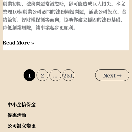
創業初期，法務問題常被忽略，卻可能造成巨大損失。本文
一
整理10個創業公司必問的法務關鍵問題，涵蓋公司設立、合
次
約簽訂、智財權保護等面向，協助你建立穩固的法務基礎，
搞
降低創業風險，讓事業起步更順利。
懂
Read More »
1
2
...
251
Next
→
中小企信保金
優惠活動
公司設立變更