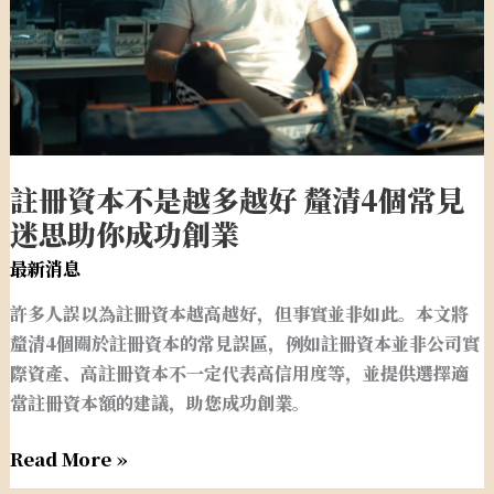
危
多
機
越
好
釐
清
4
註冊資本不是越多越好 釐清4個常見
個
迷思助你成功創業
常
見
最新消息
迷
許多人誤以為註冊資本越高越好，但事實並非如此。本文將
思
釐清4個關於註冊資本的常見誤區，例如註冊資本並非公司實
助
際資產、高註冊資本不一定代表高信用度等，並提供選擇適
你
當註冊資本額的建議，助您成功創業。
成
功
Read More »
創