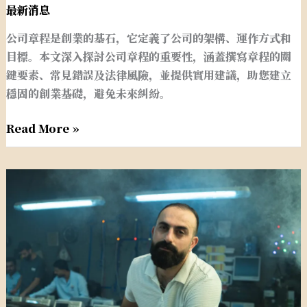
基
最新消息
座
公司章程是創業的基石，它定義了公司的架構、運作方式和
目標。本文深入探討公司章程的重要性，涵蓋撰寫章程的關
鍵要素、常見錯誤及法律風險，並提供實用建議，助您建立
穩固的創業基礎，避免未來糾紛。
Read More »
會
計
師
的
五
大
創