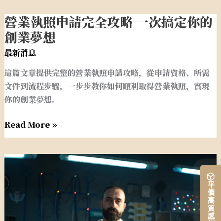
業
營業執照申請完全攻略 一次搞定你的
營
業
創業夢想
執
最新消息
照
這篇文章提供完整的營業執照申請攻略，從申請資格、所需
申
文件到流程步驟，一步步教你如何順利取得營業執照，實現
請
你的創業夢想。
完
全
Read More »
攻
略
一
營
次
業
搞
平價高質感網站架設
登
定
記
你
卡
的