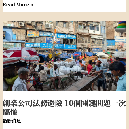
Read More »
創
業
公
司
法
務
避
險
10
個
創業公司法務避險 10個關鍵問題一次
關
搞懂
鍵
問
最新消息
題