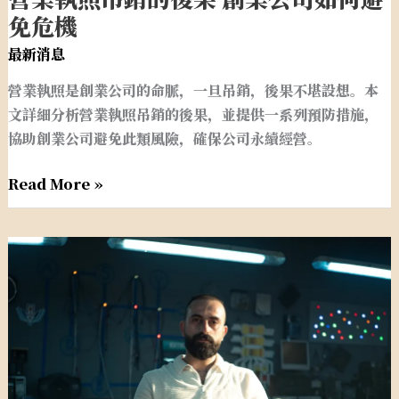
業
免危機
執
最新消息
照
營業執照是創業公司的命脈，一旦吊銷，後果不堪設想。本
吊
文詳細分析營業執照吊銷的後果，並提供一系列預防措施，
銷
協助創業公司避免此類風險，確保公司永續經營。
的
後
Read More »
果
創
業
註
公
冊
司
資
如
本
何
不
避
是
免
越