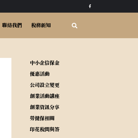
F
a
c
e
b
o
聯絡我們
稅務新知
o
k
-
f
中小企信保金
優惠活動
公司設立變更
創業活動講座
創業資訊分享
勞健保相關
印花稅問與答