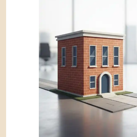
公
司
與
行
號
的
稅
務
差
異