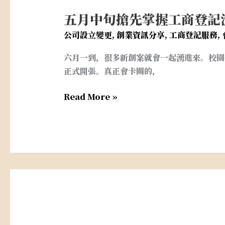
五月中旬搶先掌握工商登記
五
月
公司設立變更
,
創業資訊分享
,
工商登記服務
,
中
六月一到，很多新創案就會一起湧進來。校園
旬
正式開張。真正會卡關的，
搶
先
Read More »
掌
握
工
商
登
記
流
程，
迎
公
接