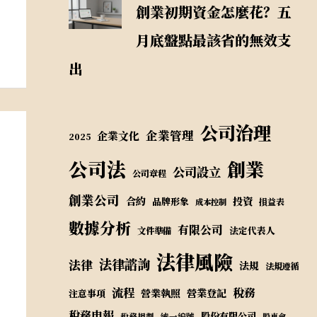
創業初期資金怎麼花？五
月底盤點最該省的無效支
出
公司治理
企業管理
企業文化
2025
公司法
創業
公司設立
公司章程
創業公司
合約
投資
品牌形象
損益表
成本控制
數據分析
有限公司
法定代表人
文件準備
法律風險
法律諮詢
法律
法規
法規遵循
流程
稅務
營業執照
營業登記
注意事項
稅務申報
股份有限公司
稅務規劃
統一編號
股東會