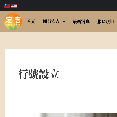
跳
至
主
首頁
關於宏吉
最新消息
服務項目
要
內
容
行號設立
迎