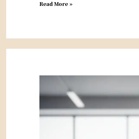
Read More »
年
中
創
業
前，
先
看
懂