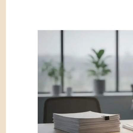
司
六
登
月
記
畢
與
業
行
創
號
業
登
潮
記
報
稅
差
多
少？
五
月
申
報