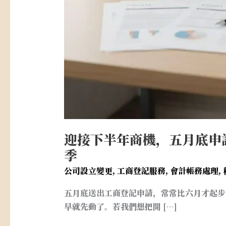
麼
接
上
暑
假
消
費
旺
季
迎接下半年商機，五月底申
季
公司設立變更
,
工商登記服務
,
會計帳務處理
,
五月底送出工商登記申請，常常比六月才起步
早就先動了。若我們想把開 […]