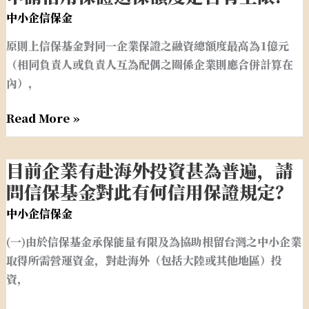
保
險
請
中小企信保金
證
失
信
情
業
原則上信保基金對同一企業保證之融資總額度最高為1億元
用
形，
者
（相同負責人或負責人互為配偶之關係企業則應合併計算在
保
有
創
內），
證
哪
業
送
些？
Read More »
貸
保
款
額
是
度
目前企業有赴海外投資甚為普遍，請
目
否
是
前
問信保基金對此有何信用保證規定？
需
否
企
微
中小企信保金
有
業
提
上
(一)由於信保基金承保能量有限及為協助根留台灣之中小企業
有
保
限?
取得所需營運資金，對赴海外（包括大陸或其他地區）投
赴
證
資，
海
人？
外