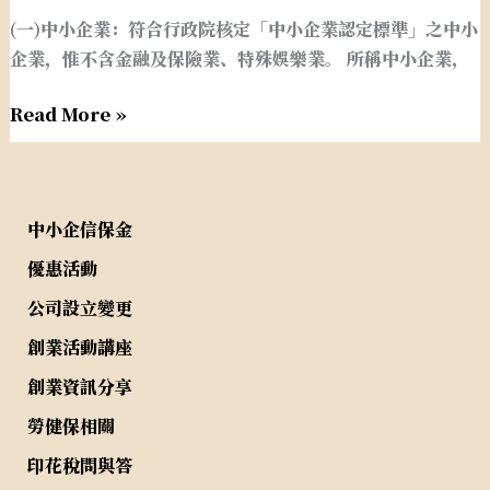
施？
基
保
(一)中小企業：符合行政院核定「中小企業認定標準」之中小
金
證
企業，惟不含金融及保險業、特殊娛樂業。 所稱中小企業，
之
之
保
貸
Read More »
證
款
對
項
象
目
為
有
中小企信保金
何？
哪
優惠活動
些?
公司設立變更
創業活動講座
創業資訊分享
勞健保相關
印花稅問與答