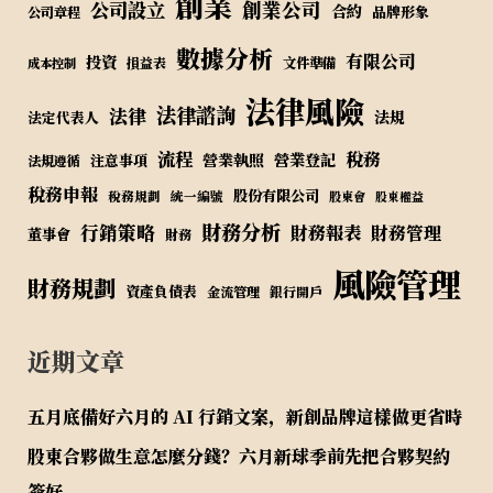
創業
公司設立
創業公司
合約
品牌形象
公司章程
數據分析
有限公司
投資
損益表
文件準備
成本控制
法律風險
法律諮詢
法律
法規
法定代表人
流程
稅務
營業執照
營業登記
注意事項
法規遵循
稅務申報
股份有限公司
稅務規劃
統一編號
股東會
股東權益
財務分析
行銷策略
財務報表
財務管理
董事會
財務
風險管理
財務規劃
資產負債表
金流管理
銀行開戶
近期文章
五月底備好六月的 AI 行銷文案，新創品牌這樣做更省時
股東合夥做生意怎麼分錢？六月新球季前先把合夥契約
簽好