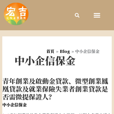
跳
至
主
要
內
容
首頁
Blog
中小企信保金
中小企信保金
青年創業及啟動金貸款、微型創業鳳
青
年
凰貸款及就業保險失業者創業貸款是
創
否需微提保證人？
業
中小企信保金
及