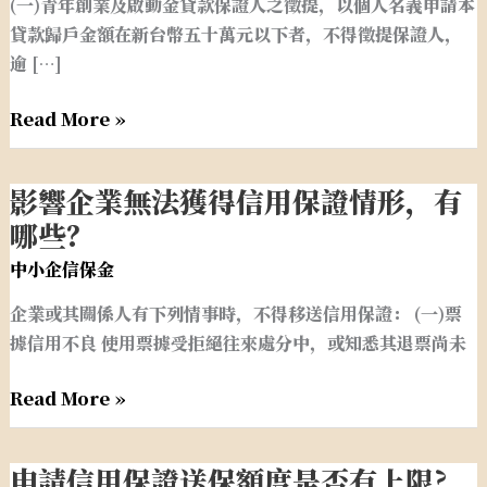
啟
(一)青年創業及啟動金貸款保證人之徵提，以個人名義申請本
動
貸款歸戶金額在新台幣五十萬元以下者，不得徵提保證人，
金
逾 […]
貸
款、
Read More »
微
型
影響企業無法獲得信用保證情形，有
影
創
響
哪些？
業
企
鳳
中小企信保金
業
凰
企業或其關係人有下列情事時，不得移送信用保證： (一)票
無
貸
據信用不良 使用票據受拒絕往來處分中，或知悉其退票尚未
法
款
獲
及
Read More »
得
就
信
業
用
保
申請信用保證送保額度是否有上限?
申