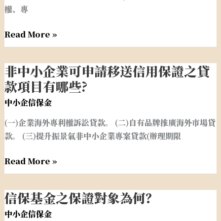
保?
權、專
智
用
慧
保
Read More »
財
證
產
規
權
定？
非中小企業可申請移送信用保證之貸
非
融
中
款項目有哪些?
資，
小
中小企信保金
信
企
保
(一)企業海外專利權訴訟貸款。 (二)自有品牌推廣海外市場貸
業
基
款。 (三)提升振景氣非中小企業專案貸款(辦理期限
可
金
申
有
Read More »
請
何
移
保
送
信保基金之保證對象為何？
證
信
信
措
保
中小企信保金
用