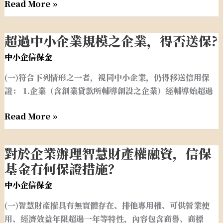
Read More »
投
資
甚
超過中小企業規模之企業，得否送保?
超
為
過
中小企信保金
普
中
遍，
(一)符合下列情形之一者，視同中小企業，仍得移送信用保
小
請
證： 1.企業（含創業貸款所輔導創設之企業）經輔導始超過
企
問
業
信
Read More »
規
保
模
基
之
對於企業辦理智慧財產權融資，信保
對
金
企
於
基金有何保證措施？
對
業，
企
此
中小企信保金
得
業
有
否
(一)智慧財產權具有無實體存在、排他專用權、可供營業使
辦
何
送
用、經濟效益年限超過一年等特性，內容包含商譽、商標
理
信