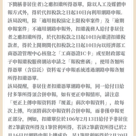
下簡稱非居住者)之應扣繳所得憑單，除以人工及媒體申
報方式外，得於代扣稅款之日起10日內利用網路申報。
該局說明，除「適用租稅協定上限稅率案件」及「逾期
申報案件」不適用網路申報外，扣繳義務人給付非居住
者之應扣繳所得，於代扣稅款之日起10日內繳清扣繳稅
款者，得於上開期間代扣稅款之日起10日內以經濟部工
商憑證管理中心核發之「工商憑證IC卡」或至財政部電
子申報繳稅服務網站申請之「報稅密碼」，使用各類所
得憑單（含信託）資料電子申報系統透過網路申報各類
所得扣繳憑單。
該局提醒，非居住者扣繳憑單網路申報，同一給付日給
付多筆所得須合併申報，如有更正申報情形，請注意
「更正上傳申報資料將『覆蓋』前次申報資料」，故每
次上傳，均須將前次申報資料合併申報，而非僅申報更
正部分，例如，扣繳單位於106年2月13日給付予非居住
者2筆薪資所得及1筆營利所得，若該2筆薪資所得已於2
月16日以網路申報上傳成功，另1筆營利所得於2月20日