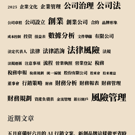
公司法
公司治理
企業管理
企業文化
2025
創業
公司設立
創業公司
合約
品牌形象
公司章程
數據分析
有限公司
投資
損益表
文件準備
成本控制
法律風險
法律諮詢
法律
法規
法定代表人
流程
稅務
營業執照
營業登記
注意事項
法規遵循
稅務申報
股份有限公司
稅務規劃
統一編號
股東會
股東權益
財務分析
行銷策略
財務報表
財務管理
董事會
財務
風險管理
財務規劃
資產負債表
金流管理
銀行開戶
近期文章
五月底備好六月的 AI 行銷文案，新創品牌這樣做更省時