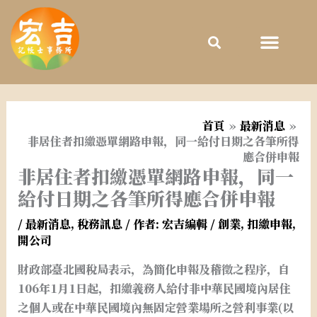
跳
至
主
要
內
容
首頁
最新消息
非居住者扣繳憑單網路申報，同一給付日期之各筆所得
應合併申報
非居住者扣繳憑單網路申報，同一
給付日期之各筆所得應合併申報
/
最新消息
,
稅務訊息
/ 作者:
宏吉編輯
/
創業
,
扣繳申報
,
開公司
財政部臺北國稅局表示，為簡化申報及稽徵之程序，自
106年1月1日起，扣繳義務人給付非中華民國境內居住
之個人或在中華民國境內無固定營業場所之營利事業(以