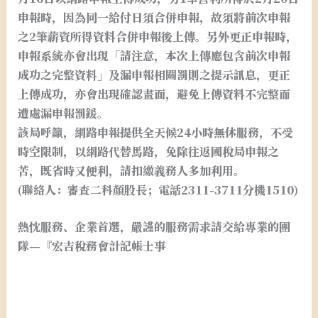
申報時，因為同一給付日須合併申報，故須將前次申報
之2筆薪資所得資料合併申報後上傳。另外更正申報時，
申報系統亦會出現「請注意，本次上傳應包含前次申報
成功之完整資料」及漏申報相關罰則之提示訊息，更正
上傳成功，亦會出現確認畫面，避免上傳資料不完整而
遭處漏申報罰鍰。
該局呼籲，網路申報提供全天候24小時無休服務，不受
時空限制，以網路代替馬路，免除往返國稅局申報之
苦，既省時又便利，請扣繳義務人多加利用。
(聯絡人：審查二科顏股長；電話2311-3711分機1510)
熱忱服務、企業首選，嚴謹的服務需求請交給專業的團
隊—『宏吉稅務會計記帳士事
務所』大台北地區最具代
表性的會計事務所，提供台北市、新北市、基隆、桃
園、宜蘭等地會計事務服務。