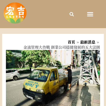
跳
至
主
要
內
容
首頁
最新消息
金流管理大作戰 創業公司穩健發展的五大法則