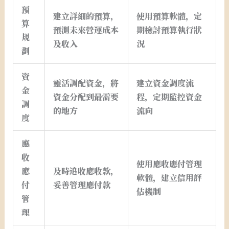
預
建立詳細的預算，
使用預算軟體，定
算
預測未來營運成本
期檢討預算執行狀
規
及收入
況
劃
資
靈活調配資金，將
建立資金調度流
金
資金分配到最需要
程，定期監控資金
調
的地方
流向
度
應
收
使用應收應付管理
應
及時追收應收款，
軟體，建立信用評
付
妥善管理應付款
估機制
管
理