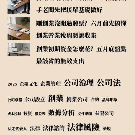
手老闆先把接單基礎做好
剛創業沒開過發票？六月前先搞懂
創業營業稅與憑證收集
創業初期資金怎麼花？五月底盤點
最該省的無效支出
公司法
公司治理
企業管理
企業文化
2025
創業
公司設立
創業公司
合約
品牌形象
公司章程
數據分析
有限公司
投資
損益表
文件準備
成本控制
法律風險
法律諮詢
法律
法規
法定代表人