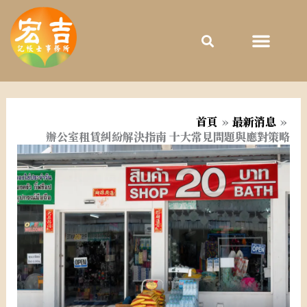
跳
至
主
要
內
容
首頁
最新消息
辦公室租賃糾紛解決指南 十大常見問題與應對策略