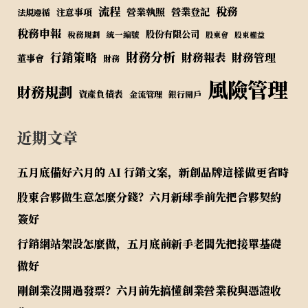
流程
稅務
營業執照
營業登記
注意事項
法規遵循
稅務申報
股份有限公司
稅務規劃
統一編號
股東會
股東權益
財務分析
行銷策略
財務報表
財務管理
董事會
財務
風險管理
財務規劃
資產負債表
金流管理
銀行開戶
近期文章
五月底備好六月的 AI 行銷文案，新創品牌這樣做更省時
股東合夥做生意怎麼分錢？六月新球季前先把合夥契約
簽好
行銷網站架設怎麼做，五月底前新手老闆先把接單基礎
做好
剛創業沒開過發票？六月前先搞懂創業營業稅與憑證收