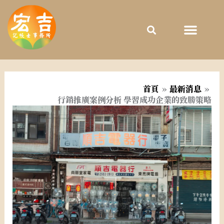
跳
至
主
要
內
容
首頁
最新消息
行銷推廣案例分析 學習成功企業的致勝策略