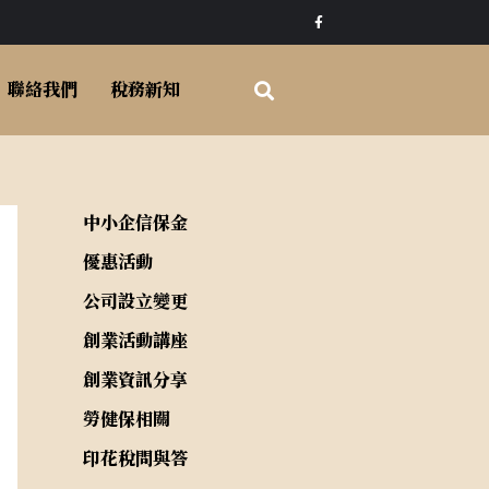
F
a
c
e
b
o
聯絡我們
稅務新知
o
k
-
f
中小企信保金
優惠活動
公司設立變更
創業活動講座
創業資訊分享
勞健保相關
印花稅問與答