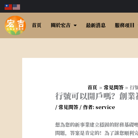
跳
至
主
首頁
關於宏吉
最新消息
服務項目
要
內
容
首頁
常見問答
行
行號可以開戶嗎？創業
/
常見問答
/ 作者:
service
想為您的新事業建立穩固的財務基礎
問題，答案是肯定的！為了讓您順利