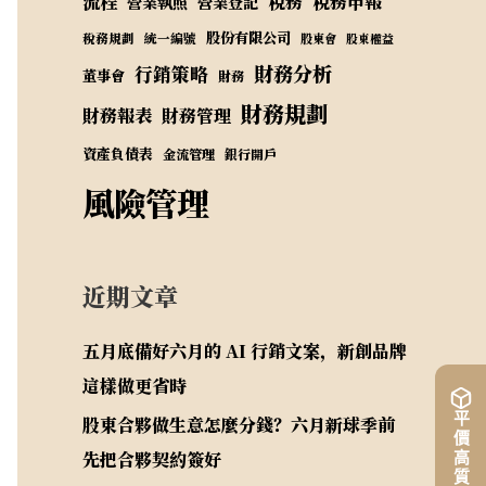
流程
稅務
稅務申報
營業執照
營業登記
股份有限公司
稅務規劃
統一編號
股東會
股東權益
財務分析
行銷策略
董事會
財務
財務規劃
財務報表
財務管理
資產負債表
金流管理
銀行開戶
風險管理
近期文章
五月底備好六月的 AI 行銷文案，新創品牌
這樣做更省時
股東合夥做生意怎麼分錢？六月新球季前
先把合夥契約簽好