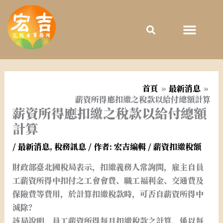
跳
至
主
要
內
容
首頁
最新消息
薪資所得應扣繳之稅款以給付總額計算
薪資所得應扣繳之稅款以給付總額
計算
/
最新消息
,
稅務訊息
/ 作者:
宏吉編輯
/
薪資扣繳稅額
財政部臺北國稅局表示，扣繳義務人常詢問，雇主自員
工薪資所得中扣付之工會會費、職工福利金、交通費及
保險費等費用，於計算扣繳稅款時，可否自薪資所得中
減除？
該局說明，員工薪資所得每月扣繳稅款之計算，係以每