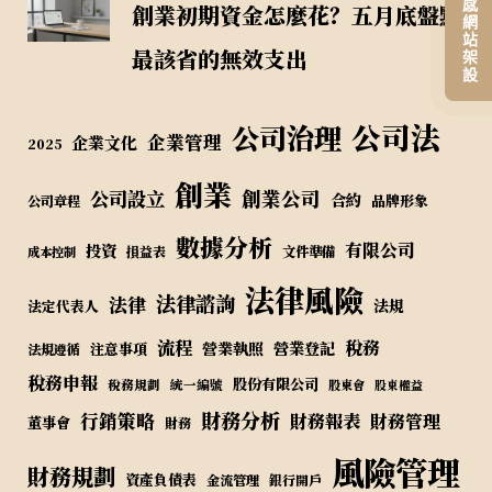
平價高質感網站架設
創業初期資金怎麼花？五月底盤點
最該省的無效支出
公司法
公司治理
企業管理
企業文化
2025
創業
公司設立
創業公司
合約
品牌形象
公司章程
數據分析
有限公司
投資
損益表
文件準備
成本控制
法律風險
法律諮詢
法律
法規
法定代表人
流程
稅務
營業執照
營業登記
注意事項
法規遵循
稅務申報
股份有限公司
稅務規劃
統一編號
股東會
股東權益
財務分析
行銷策略
財務報表
財務管理
董事會
財務
風險管理
財務規劃
資產負債表
金流管理
銀行開戶