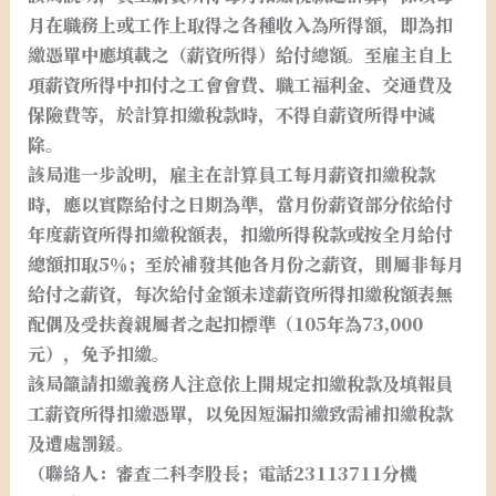
月在職務上或工作上取得之各種收入為所得額，即為扣
繳憑單中應填載之（薪資所得）給付總額。至雇主自上
項薪資所得中扣付之工會會費、職工福利金、交通費及
保險費等，於計算扣繳稅款時，不得自薪資所得中減
除。
該局進一步說明，雇主在計算員工每月薪資扣繳稅款
時，應以實際給付之日期為準，當月份薪資部分依給付
年度薪資所得扣繳稅額表，扣繳所得稅款或按全月給付
總額扣取5％；至於補發其他各月份之薪資，則屬非每月
給付之薪資，每次給付金額未達薪資所得扣繳稅額表無
配偶及受扶養親屬者之起扣標準（105年為73,000
元），免予扣繳。
該局籲請扣繳義務人注意依上開規定扣繳稅款及填報員
工薪資所得扣繳憑單，以免因短漏扣繳致需補扣繳稅款
及遭處罰鍰。
（聯絡人：審查二科李股長；電話23113711分機