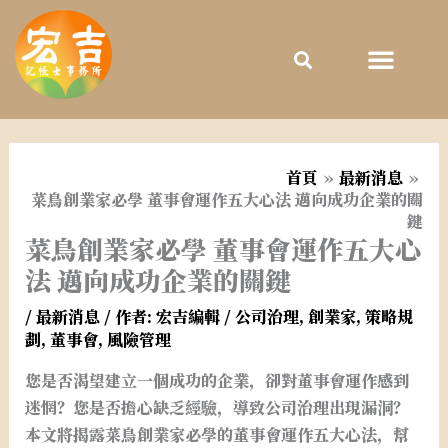
跳
至
主
要
內
容
首頁
最新消息
菜鳥創業家必學 董事會運作五大心法 邁向成功企業的關
鍵
菜鳥創業家必學 董事會運作五大心
法 邁向成功企業的關鍵
/
最新消息
/ 作者:
宏吉編輯
/
公司治理
,
創業家
,
策略規
劃
,
董事會
,
風險管理
您是否渴望建立一個成功的企業，卻對董事會運作感到
迷惘？您是否擔心缺乏經驗，導致公司治理出現漏洞？
本文將揭露菜鳥創業家必學的董事會運作五大心法，幫