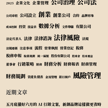
公司法
公司治理
企業管理
企業文化
2025
創業
公司設立
創業公司
合約
品牌形象
公司章程
數據分析
有限公司
投資
損益表
文件準備
成本控制
法律風險
法律諮詢
法律
法規
法定代表人
流程
稅務
營業執照
營業登記
注意事項
法規遵循
稅務申報
股份有限公司
稅務規劃
統一編號
股東會
股東權益
財務分析
行銷策略
財務報表
財務管理
董事會
財務
風險管理
財務規劃
資產負債表
金流管理
銀行開戶
近期文章
五月底備好六月的 AI 行銷文案，新創品牌這樣做更省時