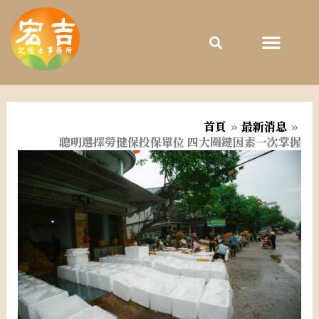
跳
至
主
要
內
容
首頁
最新消息
聰明選擇勞健保投保單位 四大關鍵因素一次掌握