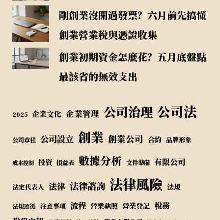
剛創業沒開過發票？六月前先搞懂
創業營業稅與憑證收集
創業初期資金怎麼花？五月底盤點
最該省的無效支出
公司法
公司治理
企業管理
企業文化
2025
創業
公司設立
創業公司
合約
品牌形象
公司章程
數據分析
有限公司
投資
損益表
文件準備
成本控制
法律風險
法律諮詢
法律
法規
法定代表人
流程
稅務
營業執照
營業登記
注意事項
法規遵循