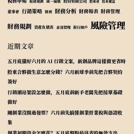
稅務申報
股份有限公司
稅務規劃
統一編號
股東會
股東權益
財務分析
行銷策略
財務報表
財務管理
董事會
財務
風險管理
財務規劃
資產負債表
金流管理
銀行開戶
近期文章
五月底備好六月的 AI 行銷文案，新創品牌這樣做更省時
股東合夥做生意怎麼分錢？六月新球季前先把合夥契約
簽好
行銷網站架設怎麼做，五月底前新手老闆先把接單基礎
做好
剛創業沒開過發票？六月前先搞懂創業營業稅與憑證收
集
創業初期資金怎麼花？五月底盤點最該省的無效支出