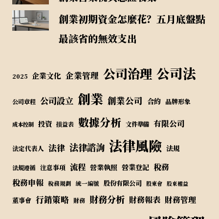
創業初期資金怎麼花？五月底盤點
最該省的無效支出
公司法
公司治理
企業管理
企業文化
2025
創業
公司設立
創業公司
合約
品牌形象
公司章程
數據分析
有限公司
投資
損益表
文件準備
成本控制
法律風險
法律諮詢
法律
法規
法定代表人
流程
稅務
營業執照
營業登記
注意事項
法規遵循
稅務申報
股份有限公司
稅務規劃
統一編號
股東會
股東權益
財務分析
行銷策略
財務報表
財務管理
董事會
財務