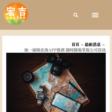
跳
至
主
要
內
容
首頁
最新消息
統一編號查詢APP推薦 隨時隨地掌握公司資訊