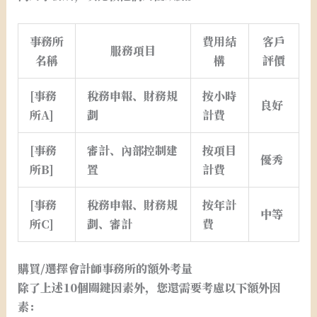
事務所
費用結
客戶
服務項目
名稱
構
評價
[事務
稅務申報、財務規
按小時
良好
所A]
劃
計費
[事務
審計、內部控制建
按項目
優秀
所B]
置
計費
[事務
稅務申報、財務規
按年計
中等
所C]
劃、審計
費
購買/選擇會計師事務所的額外考量
除了上述10個關鍵因素外，您還需要考慮以下額外因
素：