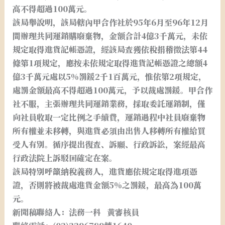
高不得超過100萬元。
該局舉說明，該局轄內甲合作社於95年6月至96年12月
間辦理共同運銷購廢棄物，金額合計4億3千萬元，未依
規定取得進貨記帳憑證，經該局查獲依稅捐稽徵法第44
條第1項規定，應按未依規定取得進貨記帳憑證之總額4
億3千萬元處以5%罰鍰2千1百萬元，惟依第2項規定，
處罰金額最高不得超過100萬元，予以裁處罰鍰。甲合作
社不服，主張辦理共同運銷業務，採取委託運銷制，僅
向社員收取一定比例之手續費，運銷過程中社員廢棄物
所有權並未移轉，與進貨必須由出售人移轉所有權給買
受人有別。循序提出復查、訴願、行政訴訟，案經最高
行政法院上訴駁回確定在案。
該局特別呼籲納稅義務人，進貨應依規定取得進項憑
證，否則將被裁處進貨金額5%之罰鍰，最高為100萬
元。
新聞稿聯絡人：法務一科 黃審核員