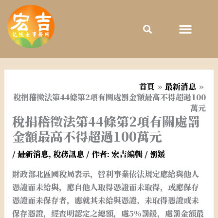
跳
至
主
要
內
容
首頁
最新消息
稅捐稽徵法第44條第2項有關處罰金額最高不得超過100
萬元
稅捐稽徵法第44條第2項有關處罰
金額最高不得超過100萬元
/
最新消息
,
稅務訊息
/ 作者:
宏吉編輯
/
罰鍰
財政部北區國稅局表示，營利事業依法規定應給與他人
憑證而未給與，應自他人取得憑證而未取得，或應保存
憑證而未保存者，應就其未給與憑證、未取得憑證或未
保存憑證，經查明認定之總額，處5%罰鍰，處罰金額最