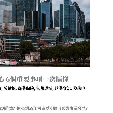
心 6個重要事項一次搞懂
南
,
勞健保
,
商業保險
,
法規遵循
,
營業登記
,
稅務申
感到茫然？擔心錯過任何重要步驟而影響事業發展？