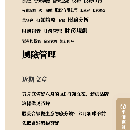
流程
稅務
稅務申報
營業執照
營業登記
股份有限公司
稅務規劃
統一編號
股東會
股東權益
財務分析
行銷策略
董事會
財務
財務規劃
財務報表
財務管理
資產負債表
金流管理
銀行開戶
風險管理
近期文章
五月底備好六月的 AI 行銷文案，新創品牌
這樣做更省時
股東合夥做生意怎麼分錢？六月新球季前
先把合夥契約簽好