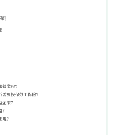
規劃
理
報營業稅？
否需要投保勞工保險？
型企業？
略？
法規？