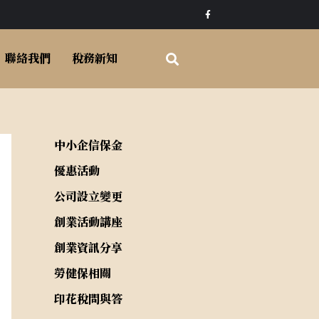
F
a
c
e
b
o
聯絡我們
稅務新知
o
k
-
f
中小企信保金
優惠活動
公司設立變更
創業活動講座
創業資訊分享
勞健保相關
印花稅問與答