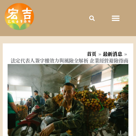
跳
至
主
要
內
容
首頁
最新消息
法定代表人簽字權效力與風險全解析 企業經營避險指南