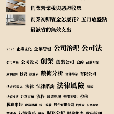
創業營業稅與憑證收集
創業初期資金怎麼花？五月底盤點
最該省的無效支出
公司法
公司治理
企業管理
企業文化
2025
創業
公司設立
創業公司
合約
品牌形象
公司章程
數據分析
有限公司
投資
損益表
文件準備
成本控制
法律風險
法律諮詢
法律
法規
法定代表人
流程
稅務
營業執照
營業登記
注意事項
法規遵循
稅務申報
股份有限公司
稅務規劃
統一編號
股東會
股東權益
財務分析
行銷策略
財務報表
財務管理
董事會
財務