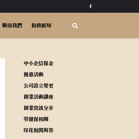
F
a
c
e
b
o
聯絡我們
稅務新知
o
k
-
f
中小企信保金
優惠活動
公司設立變更
創業活動講座
創業資訊分享
勞健保相關
印花稅問與答