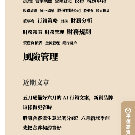
流程
稅務
稅務申報
營業執照
營業登記
股份有限公司
稅務規劃
統一編號
股東會
股東權益
財務分析
行銷策略
董事會
財務
財務規劃
財務報表
財務管理
資產負債表
金流管理
銀行開戶
風險管理
近期文章
五月底備好六月的 AI 行銷文案，新創品牌
這樣做更省時
股東合夥做生意怎麼分錢？六月新球季前
先把合夥契約簽好