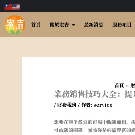
跳
至
主
首頁
關於宏吉
最新消息
服務項目
要
內
容
首頁
業務銷售技巧大全：提
/
財務稅務
/ 作者:
service
想要在競爭激烈的市場中脫穎而出，
可或缺的關鍵。無論你是經驗豐富的