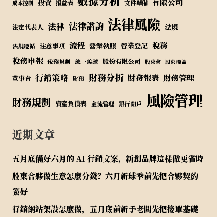
數據分析
有限公司
投資
損益表
文件準備
成本控制
法律風險
法律諮詢
法律
法規
法定代表人
流程
稅務
營業執照
營業登記
注意事項
法規遵循
稅務申報
股份有限公司
稅務規劃
統一編號
股東會
股東權益
財務分析
行銷策略
財務報表
財務管理
董事會
財務
風險管理
財務規劃
資產負債表
金流管理
銀行開戶
近期文章
五月底備好六月的 AI 行銷文案，新創品牌這樣做更省時
股東合夥做生意怎麼分錢？六月新球季前先把合夥契約
簽好
行銷網站架設怎麼做，五月底前新手老闆先把接單基礎