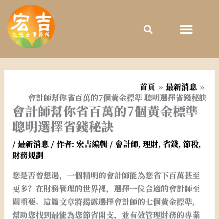
跳
至
主
要
內
容
首頁
最新消息
會計師幫你省百萬的7個黃金標準 聰明選擇省錢秘訣
會計師幫你省百萬的7個黃金標準
聰明選擇省錢秘訣
/
最新消息
/ 作者:
宏吉編輯
/
會計師
,
理財
,
省錢
,
節稅
,
財務規劃
您是否曾想過，一個精明的會計師能為您省下百萬甚至
更多？在財務管理的世界裡，選擇一位合適的會計師至
關重要。這篇文章將揭露選擇會計師的七個黃金標準，
幫助您找到最能為您節省開支，並有效管理財務的專業