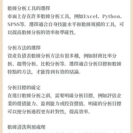
數據分析工具的選擇
市面上存在許多數據分析工具，例如Excel、Python、
SPSS等。選擇適合自身技能水平和數據規模的工具，可
以提高數據分析的效率和準確性。
分析方法的選擇
資產負債表數據分析方法有很多種，例如財務比率分
析、趨勢分析、比較分析等。選擇適合分析目標和數據
特點的方法，才能得到有效的結論。
分析目標的確定
在進行數據分析之前，需要明確分析目標，例如評估企
業的償債能力、盈利能力或投資價值。明確的分析目標
可以使分析過程更有針對性，提高效率。
數據清洗與預處理