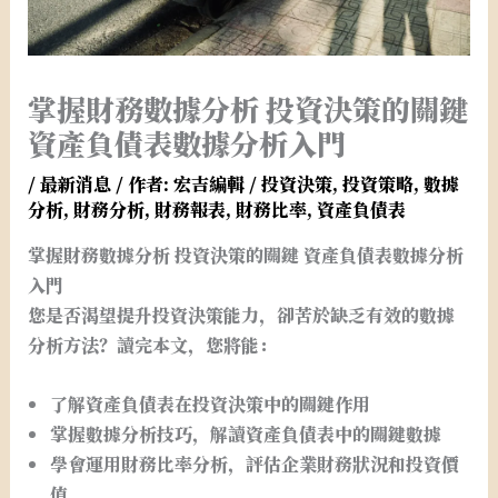
掌握財務數據分析 投資決策的關鍵
資產負債表數據分析入門
/
最新消息
/ 作者:
宏吉編輯
/
投資決策
,
投資策略
,
數據
分析
,
財務分析
,
財務報表
,
財務比率
,
資產負債表
掌握財務數據分析 投資決策的關鍵 資產負債表數據分析
入門
您是否渴望提升投資決策能力，卻苦於缺乏有效的數據
分析方法？讀完本文，您將能：
了解資產負債表在投資決策中的關鍵作用
掌握數據分析技巧，解讀資產負債表中的關鍵數據
學會運用財務比率分析，評估企業財務狀況和投資價
值