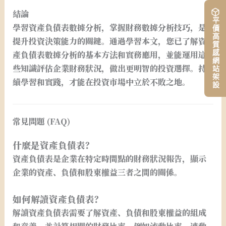
結論
平價高質感網站架設
學習資產負債表數據分析，掌握財務數據分析技巧，是
提升投資決策能力的關鍵。通過學習本文，您已了解資
產負債表數據分析的基本方法和實務應用，並能運用這
些知識評估企業財務狀況，做出更明智的投資選擇。持
續學習和實踐，才能在投資市場中立於不敗之地。
常見問題 (FAQ)
什麼是資產負債表？
資產負債表是企業在特定時間點的財務狀況報告，顯示
企業的資產、負債和股東權益三者之間的關係。
如何解讀資產負債表？
解讀資產負債表需要了解資產、負債和股東權益的組成