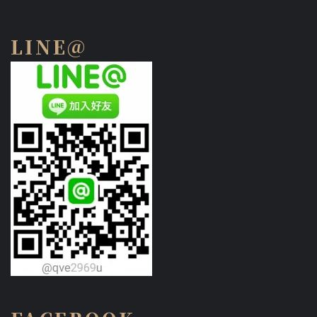
LINE@