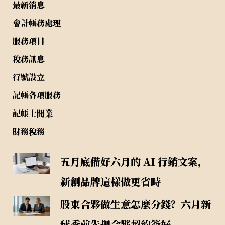
最新消息
會計帳務處理
服務項目
稅務訊息
行號設立
記帳各項服務
記帳士開業
財務稅務
五月底備好六月的 AI 行銷文案，
新創品牌這樣做更省時
股東合夥做生意怎麼分錢？六月新
球季前先把合夥契約簽好