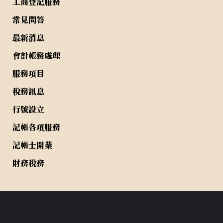
工商登記服務
常見問答
最新消息
會計帳務處理
服務項目
稅務訊息
行號設立
記帳各項服務
記帳士開業
財務稅務