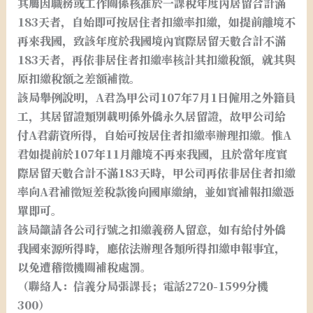
其屬因職務或工作關係核准於一課稅年度內居留合計滿
183天者，自始即可按居住者扣繳率扣繳，如提前離境不
再來我國，致該年度於我國境內實際居留天數合計不滿
183天者，再依非居住者扣繳率核計其扣繳稅額，就其與
原扣繳稅額之差額補徵。
該局舉例說明，A君為甲公司107年7月1日僱用之外籍員
工，其居留證類別載明係外僑永久居留證，故甲公司給
付A君薪資所得，自始可按居住者扣繳率辦理扣繳。惟A
君如提前於107年11月離境不再來我國，且於當年度實
際居留天數合計不滿183天時，甲公司再依非居住者扣繳
率向A君補徵短差稅款後向國庫繳納，並如實補報扣繳憑
單即可。
該局籲請各公司行號之扣繳義務人留意，如有給付外僑
我國來源所得時，應依法辦理各類所得扣繳申報事宜，
以免遭稽徵機關補稅處罰。
（聯絡人：信義分局張課長；電話2720-1599分機
300）