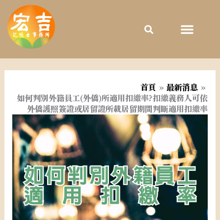
跳
至
主
要
內
容
首頁
最新消息
如何判別外籍員工(外僑)所適用扣繳率?扣繳義務人可依
外僑護照簽證或居留證所載居留期間判斷適用扣繳率