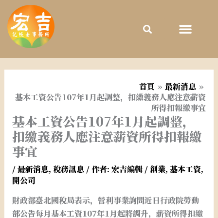
跳
至
主
要
內
容
首頁
最新消息
基本工資公告107年1月起調整，扣繳義務人應注意薪資
所得扣報繳事宜
基本工資公告107年1月起調整，
扣繳義務人應注意薪資所得扣報繳
事宜
/
最新消息
,
稅務訊息
/ 作者:
宏吉編輯
/
創業
,
基本工資
,
開公司
財政部臺北國稅局表示，營利事業詢問近日行政院勞動
部公告每月基本工資107年1月起將調升，薪資所得扣繳