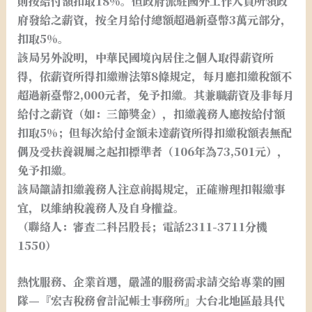
則按給付額扣取18%。但政府派駐國外工作人員所領政
府發給之薪資，按全月給付總額超過新臺幣3萬元部分，
扣取5%。
該局另外說明，中華民國境內居住之個人取得薪資所
得，依薪資所得扣繳辦法第8條規定，每月應扣繳稅額不
超過新臺幣2,000元者，免予扣繳。其兼職薪資及非每月
給付之薪資（如：三節獎金），扣繳義務人應按給付額
扣取5%；但每次給付金額未達薪資所得扣繳稅額表無配
偶及受扶養親屬之起扣標準者（106年為73,501元），
免予扣繳。
該局籲請扣繳義務人注意前揭規定，正確辦理扣報繳事
宜，以維納稅義務人及自身權益。
（聯絡人：審查二科呂股長；電話2311-3711分機
1550）
熱忱服務、企業首選，嚴謹的服務需求請交給專業的團
隊—『宏吉稅務會計記帳士事務所』大台北地區最具代