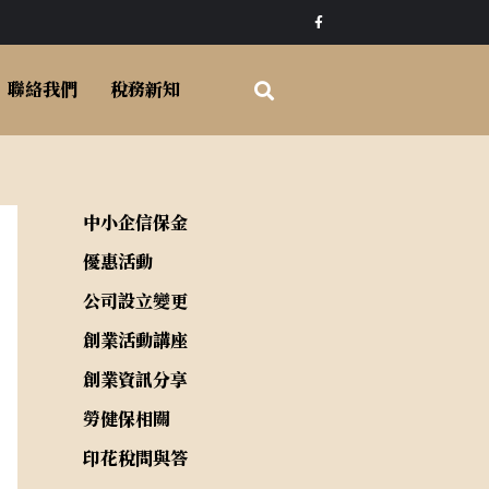
F
a
c
e
b
o
聯絡我們
稅務新知
o
k
-
f
中小企信保金
優惠活動
公司設立變更
創業活動講座
創業資訊分享
勞健保相關
印花稅問與答