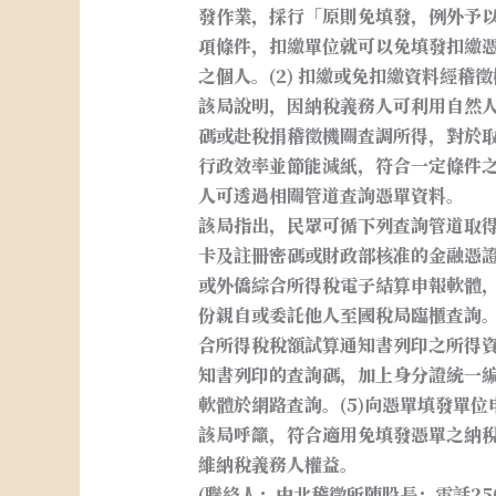
發作業，採行「原則免填發，例外予
項條件，扣繳單位就可以免填發扣繳憑單
之個人。(2) 扣繳或免扣繳資料經
該局說明，因納稅義務人可利用自然
碼或赴稅捐稽徵機關查調所得，對於
行政效率並節能減紙，符合一定條件
人可透過相關管道查詢憑單資料。
該局指出，民眾可循下列查詢管道取得
卡及註冊密碼或財政部核准的金融憑
或外僑綜合所得稅電子結算申報軟體，
份親自或委託他人至國稅局臨櫃查詢。
合所得稅稅額試算通知書列印之所得資
知書列印的查詢碼，加上身分證統一
軟體於網路查詢。(5)向憑單填發單位
該局呼籲，符合適用免填發憑單之納
維納稅義務人權益。
(聯絡人：中北稽徵所陳股長；電話2502