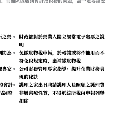
園、宜蘭區域遇到會計及稅務的問題，請一定要給宏
所之營
財政部對於營業人開立異常電子發票之說
明
期間為
免徵貨物稅車輛，於轉讓或移作他用而不
符免稅規定時，應補繳貨物稅
理專家
公司財務管理專家指導：提升企業財務表
現的秘訣
的會計
護理之家出具聘請護理人員照顧之護理費
程調整
非屬醫療性質，不得於綜所稅內申報列舉
扣除