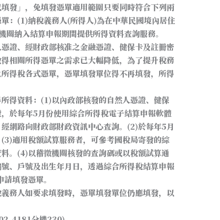
以填發」，免填發憑單適用範圍只要同時符合下列兩
：(1)納稅義務人(所得人)為在中華民國境內居住
稽徵機關納入結算申報期間提供所得資料查詢服務。
人憑證、經財政部核准之金融憑證、健保卡及註冊密
取得相關所得憑單之需求已大幅降低，為了提升稅務
之所得稅各式憑單，憑單填發單位得不再填發，所得
所得資料：(1)以內政部核發的自然人憑證、健保
證，於每年5月份使用綜合所得稅電子結算申報軟體
經網路向財政部財政資訊中心查詢。(2)於每年5月
(3)適用稅額試算服務者，可參考國稅局寄發的綜
料。(4)以稽徵機關核發的查詢碼或以稅額試算通
編號、戶號及出生年月日，透過綜合所得稅結算申報
申請填發憑單。
稅義務人如要求填發時，憑單填發單位仍應填發，以
-4181分機230)