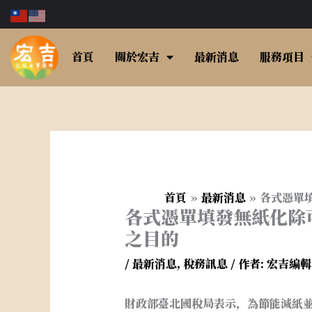
跳
至
主
首頁
關於宏吉
最新消息
服務項目
要
內
容
首頁
最新消息
各式憑單
各式憑單填發無紙化除
之目的
/
最新消息
,
稅務訊息
/ 作者:
宏吉編
財政部臺北國稅局表示，為節能減紙並