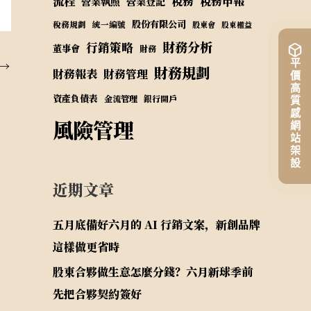
流程
稅務
稅務申報
營業執照
營業登記
股份有限公司
稅務規劃
統一編號
股東會
股東權益
財務分析
行銷策略
董事會
財務
平價高質感網站架設
→
財務規劃
財務報表
財務管理
資產負債表
金流管理
銀行開戶
風險管理
近期文章
五月底備好六月的 AI 行銷文案，新創品牌
這樣做更省時
股東合夥做生意怎麼分錢？六月新球季前
先把合夥契約簽好