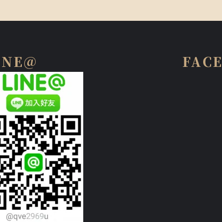
INE@
FAC