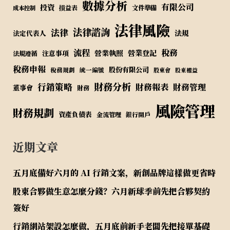
數據分析
有限公司
投資
損益表
文件準備
成本控制
法律風險
法律諮詢
法律
法規
法定代表人
流程
稅務
營業執照
營業登記
注意事項
法規遵循
稅務申報
股份有限公司
稅務規劃
統一編號
股東會
股東權益
財務分析
行銷策略
財務報表
財務管理
董事會
財務
風險管理
財務規劃
資產負債表
金流管理
銀行開戶
近期文章
五月底備好六月的 AI 行銷文案，新創品牌這樣做更省時
股東合夥做生意怎麼分錢？六月新球季前先把合夥契約
簽好
行銷網站架設怎麼做，五月底前新手老闆先把接單基礎