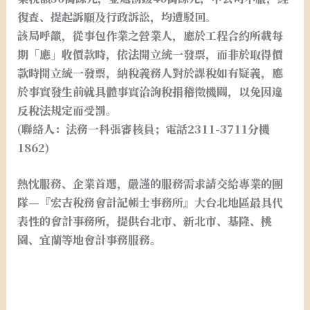
復查、提起訴願及行政訴訟，均遭駁回。
該局呼籲，從事包作業之營業人，應於工程合約所載每
期「應」收價款時，依法開立統一發票，而非於取得價
款時開立統一發票，納稅義務人對於課稅如有疑義，應
於事實發生前就具體事實洽詢稅捐稽徵機關，以免因違
反稅法規定而受罰。
(聯絡人：法務一科張審核員；電話2311-3711分機
1862)
熱忱服務、企業首選，嚴謹的服務需求請交給專業的團
隊—『宏吉稅務會計記帳士事務所』大台北地區最具代
表性的會計事務所，提供台北市、新北市、基隆、桃
園、宜蘭等地會計事務服務。