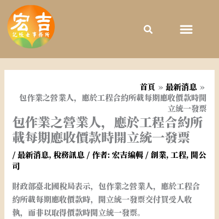
跳
至
主
要
內
容
首頁
最新消息
包作業之營業人，應於工程合約所載每期應收價款時開
立統一發票
包作業之營業人，應於工程合約所
載每期應收價款時開立統一發票
/
最新消息
,
稅務訊息
/ 作者:
宏吉編輯
/
創業
,
工程
,
開公
司
財政部臺北國稅局表示，包作業之營業人，應於工程合
約所載每期應收價款時，開立統一發票交付買受人收
執，而非以取得價款時開立統一發票。