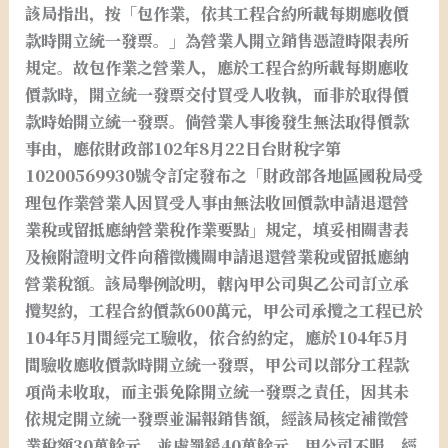
該局指出，按「包作業，依其工程合約所載每期應收價
款時開立統一發票。」為營業人開立銷售憑證時限表所
規定。故包作業之營業人，應於工程合約所載每期應收
價款時，開立統一發票交付買受人收執，而非於取得價
款時始開立統一發票。倘營業人事後發生無法取得價款
事由，應依財政部102年8月22日台財稅字第
10200569930號令訂定發布之「財政部各地區國稅局受
理包作業營業人因買受人事由無法收回價款申請退還營
業稅或留抵應納營業稅作業要點」規定，填妥相關書表
及檢附證明文件向稽徵機關申請退還營業稅或留抵應納
營業稅額。該局舉例說明，轄內甲公司與乙公司訂立承
攬契約，工程合約價款600萬元，甲公司承攬之工程已於
104年5月間經完工驗收，依合約約定，應於104年5月
間驗收應收價款時開立統一發票，甲公司以部分工程款
項尚未收取，而主張免除開立統一發票之責任，因其未
依規定開立統一發票並漏報銷售額，經該局核定補徵營
業稅額30萬餘元，並處罰鍰40萬餘元，甲公司不服，經