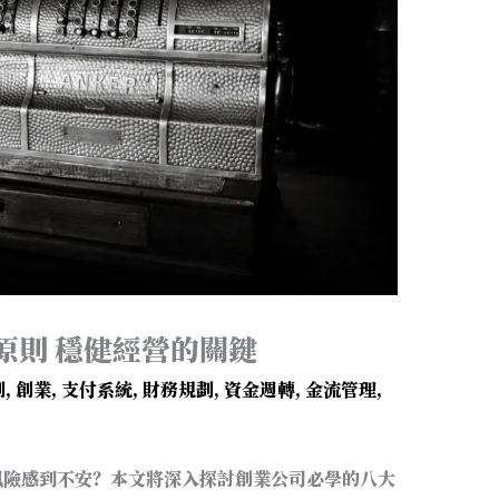
原則 穩健經營的關鍵
制
,
創業
,
支付系統
,
財務規劃
,
資金週轉
,
金流管理
,
風險感到不安？本文將深入探討創業公司必學的八大