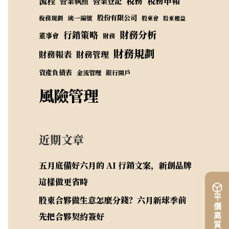
流程
稅務
稅務申報
營業執照
營業登記
股份有限公司
稅務規劃
統一編號
股東會
股東權益
財務分析
行銷策略
董事會
財務
財務規劃
財務報表
財務管理
資產負債表
金流管理
銀行開戶
風險管理
近期文章
五月底備好六月的 AI 行銷文案，新創品牌
這樣做更省時
股東合夥做生意怎麼分錢？六月新球季前
先把合夥契約簽好