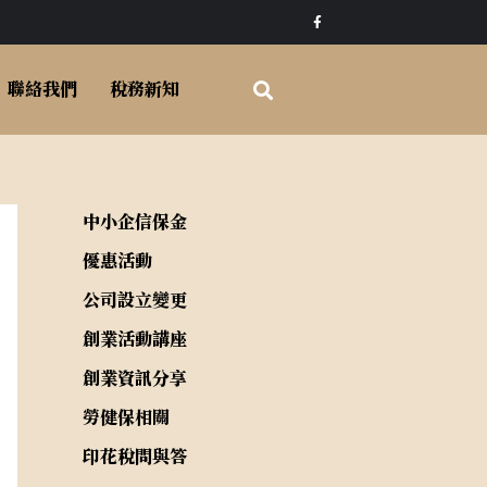
F
a
c
e
b
o
聯絡我們
稅務新知
o
k
-
f
中小企信保金
優惠活動
公司設立變更
創業活動講座
創業資訊分享
勞健保相關
印花稅問與答