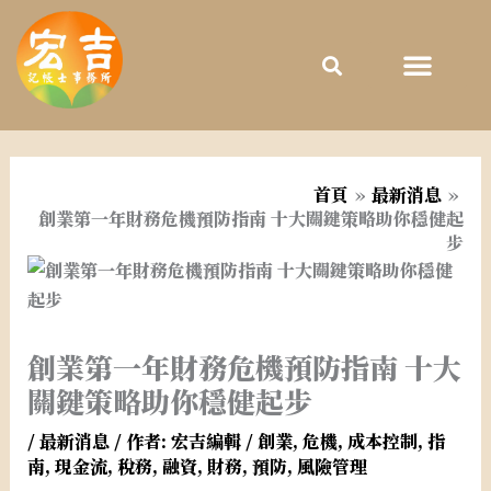
跳
至
主
要
內
容
首頁
最新消息
創業第一年財務危機預防指南 十大關鍵策略助你穩健起
步
創業第一年財務危機預防指南 十大
關鍵策略助你穩健起步
/
最新消息
/ 作者:
宏吉編輯
/
創業
,
危機
,
成本控制
,
指
南
,
現金流
,
稅務
,
融資
,
財務
,
預防
,
風險管理