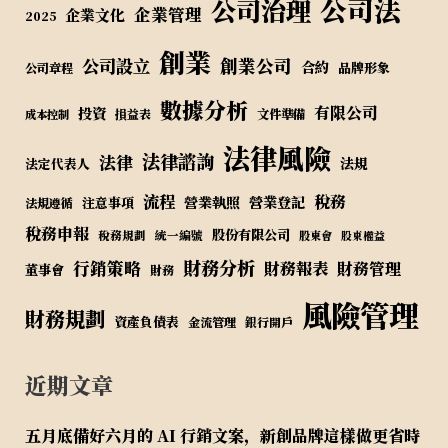
公司法
公司治理
企業管理
企業文化
2025
創業
公司設立
創業公司
合約
品牌形象
公司章程
數據分析
有限公司
投資
損益表
文件準備
成本控制
法律風險
法律諮詢
法律
法規
法定代表人
流程
稅務
營業執照
營業登記
注意事項
法規遵循
稅務申報
股份有限公司
稅務規劃
統一編號
股東會
股東權益
財務分析
行銷策略
財務報表
財務管理
董事會
財務
風險管理
財務規劃
資產負債表
金流管理
銀行開戶
近期文章
五月底備好六月的 AI 行銷文案，新創品牌這樣做更省時