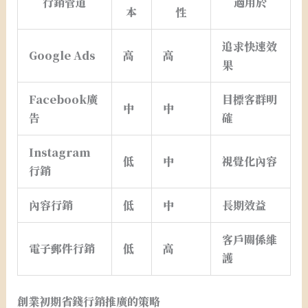
行銷管道
適用於
本
性
追求快速效
Google Ads
高
高
果
Facebook廣
目標客群明
中
中
告
確
Instagram
低
中
視覺化內容
行銷
內容行銷
低
中
長期效益
客戶關係維
電子郵件行銷
低
高
護
創業初期省錢行銷推廣的策略