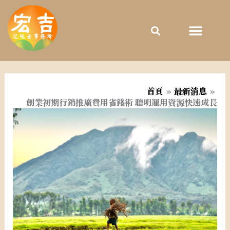
跳
至
主
要
內
容
首頁
最新消息
創業初期行銷推廣費用省錢術 聰明運用資源快速成長