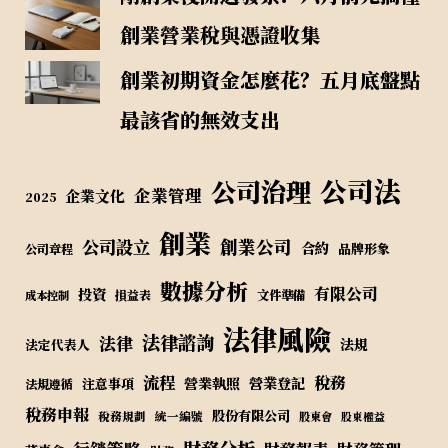
創業營業稅與憑證收集
創業初期資金怎麼花？五月底盤點
最該省的無效支出
公司法
公司治理
企業管理
企業文化
2025
創業
公司設立
創業公司
合約
品牌形象
公司章程
數據分析
有限公司
投資
損益表
文件準備
成本控制
法律風險
法律諮詢
法律
法規
法定代表人
流程
稅務
營業執照
營業登記
注意事項
法規遵循
稅務申報
股份有限公司
稅務規劃
統一編號
股東會
股東權益
財務分析