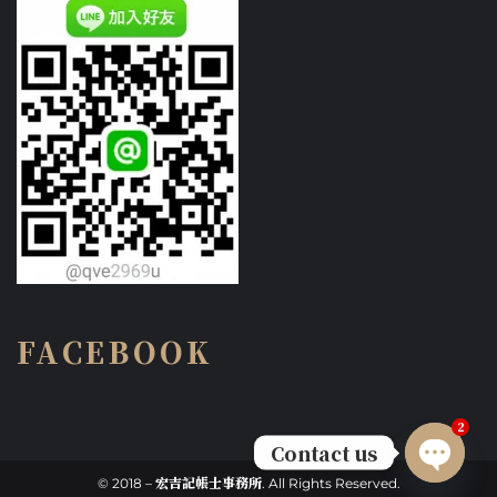
FACEBOOK
2
Contact us
© 2018 – 宏吉記帳士事務所. All Rights Reserved.
Open