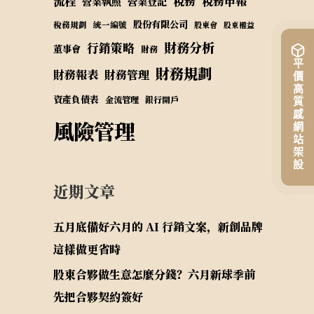
流程
稅務
稅務申報
營業執照
營業登記
股份有限公司
稅務規劃
統一編號
股東會
股東權益
財務分析
行銷策略
董事會
財務
平價高質感網站架設
財務規劃
財務報表
財務管理
資產負債表
金流管理
銀行開戶
風險管理
近期文章
五月底備好六月的 AI 行銷文案，新創品牌
這樣做更省時
股東合夥做生意怎麼分錢？六月新球季前
先把合夥契約簽好