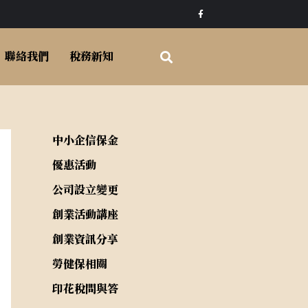
F
a
c
e
b
o
聯絡我們
稅務新知
o
k
-
f
中小企信保金
優惠活動
公司設立變更
創業活動講座
創業資訊分享
勞健保相關
印花稅問與答