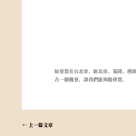
台北市新北市桃園基隆宜蘭稅務記帳.
統一發票.申請免用發票. . 台北市
公司設立.台北市新北市桃園基隆宜蘭
所.外帳.記帳.報稅. 台北市新北市
登記.申請行號. 台北市新北市桃園基
如果您在台北市、新北市、基隆、桃
吉一個機會，讓我們能夠服務您。
←
上一篇文章