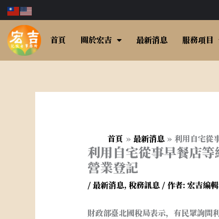
跳
至
主
首頁
關於宏吉
最新消息
服務項目
要
內
容
首頁
最新消息
利用自宅從
利用自宅從事早餐店等
營業登記
/
最新消息
,
稅務訊息
/ 作者:
宏吉編
財政部臺北國稅局表示，有民眾詢問