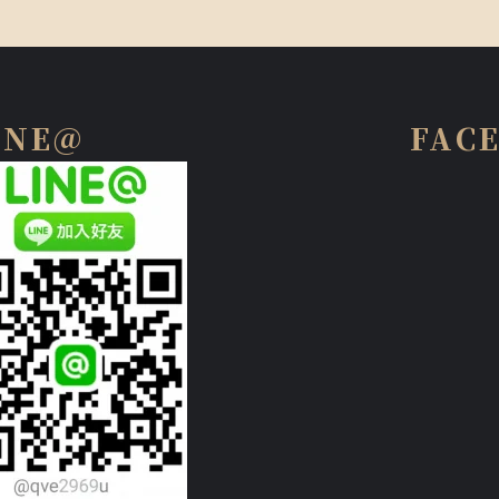
INE@
FAC