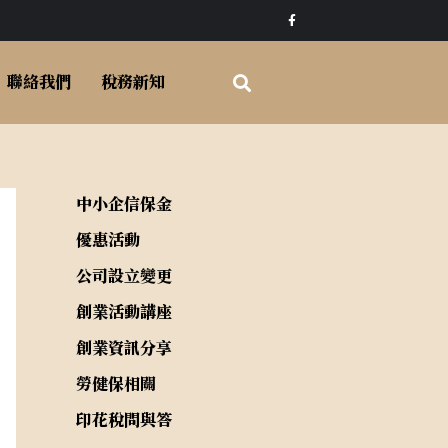
F
a
c
e
b
o
聯絡我們
稅務新知
o
k
-
f
中小企信保金
優惠活動
公司設立變更
創業活動講座
創業資訊分享
勞健保相關
印花稅問與答