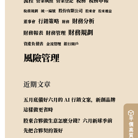
流程
稅務
稅務申報
營業執照
營業登記
股份有限公司
稅務規劃
統一編號
股東會
股東權益
財務分析
行銷策略
董事會
財務
財務規劃
財務報表
財務管理
資產負債表
金流管理
銀行開戶
風險管理
近期文章
五月底備好六月的 AI 行銷文案，新創品牌
這樣做更省時
股東合夥做生意怎麼分錢？六月新球季前
先把合夥契約簽好