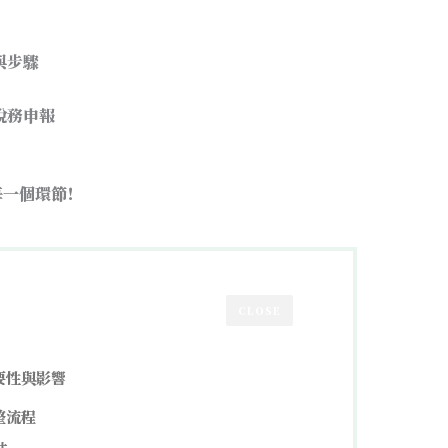
與步驟
稅務申報
每一個環節！
CLOSE
要性與影響
整流程