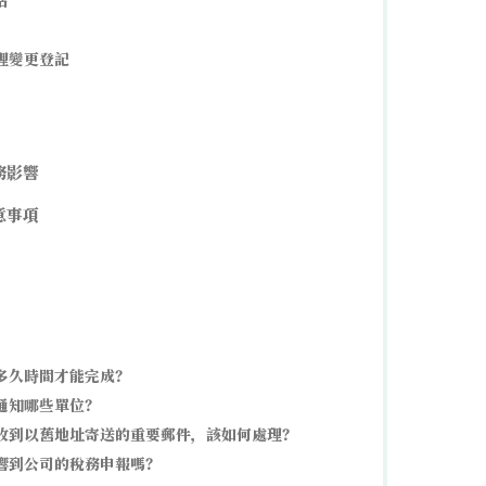
估
理變更登記
務影響
意事項
多久時間才能完成？
通知哪些單位？
收到以舊地址寄送的重要郵件，該如何處理？
響到公司的稅務申報嗎？