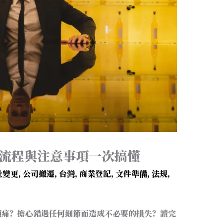
整流程與注意事項一次搞懂
址變更
,
公司搬遷
,
台灣
,
商業登記
,
文件準備
,
法規
,
頭痛？擔心錯過任何細節而造成不必要的損失？讀完