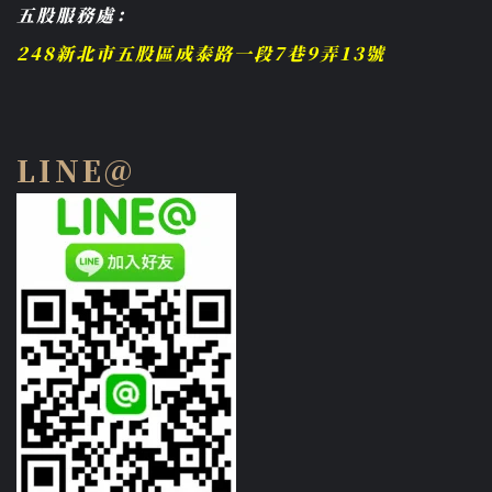
五股服務處：
248新北市五股區成泰路一段7巷9弄13號
LINE@