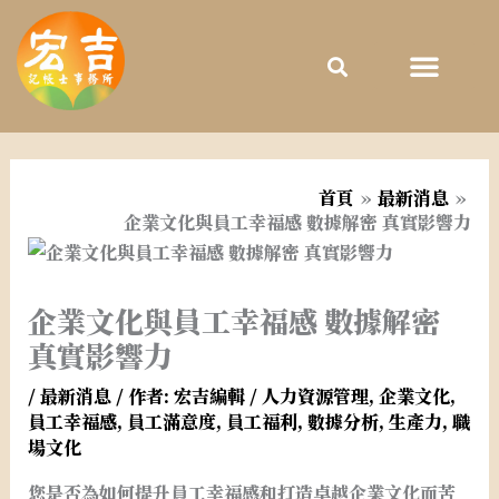
跳
至
主
要
內
容
首頁
最新消息
企業文化與員工幸福感 數據解密 真實影響力
企業文化與員工幸福感 數據解密
真實影響力
/
最新消息
/ 作者:
宏吉編輯
/
人力資源管理
,
企業文化
,
員工幸福感
,
員工滿意度
,
員工福利
,
數據分析
,
生產力
,
職
場文化
您是否為如何提升員工幸福感和打造卓越企業文化而苦