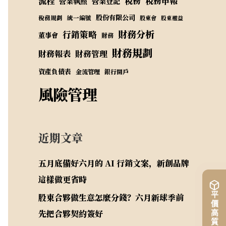
流程
稅務
稅務申報
營業執照
營業登記
股份有限公司
稅務規劃
統一編號
股東會
股東權益
財務分析
行銷策略
董事會
財務
財務規劃
財務報表
財務管理
資產負債表
金流管理
銀行開戶
風險管理
近期文章
五月底備好六月的 AI 行銷文案，新創品牌
這樣做更省時
股東合夥做生意怎麼分錢？六月新球季前
先把合夥契約簽好