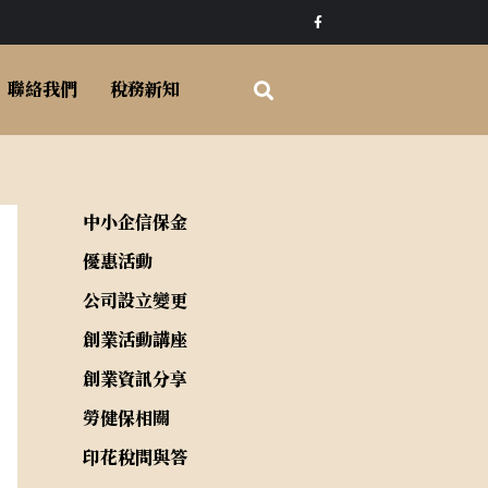
F
a
c
e
b
o
聯絡我們
稅務新知
o
k
-
f
中小企信保金
優惠活動
公司設立變更
創業活動講座
創業資訊分享
勞健保相關
印花稅問與答