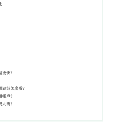
法
個更快？
？
問題該怎麼辦？
用帳戶？
異大嗎？