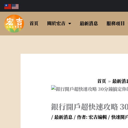
跳
至
主
首頁
關於宏吉
最新消息
服務項目
要
內
容
首頁
最新消
銀行開戶超快速攻略 3
/
最新消息
/ 作者:
宏吉編輯
/
快速開