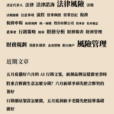
法律風險
法律諮詢
法律
法規
法定代表人
流程
稅務
營業執照
營業登記
注意事項
法規遵循
稅務申報
股份有限公司
稅務規劃
統一編號
股東會
股東權益
財務分析
行銷策略
財務報表
財務管理
董事會
財務
風險管理
財務規劃
資產負債表
金流管理
銀行開戶
近期文章
五月底備好六月的 AI 行銷文案，新創品牌這樣做更省時
股東合夥做生意怎麼分錢？六月新球季前先把合夥契約
簽好
行銷網站架設怎麼做，五月底前新手老闆先把接單基礎
做好