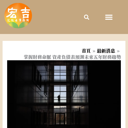
跳
至
主
要
內
容
首頁
最新消息
掌握財務命脈 資產負債表預測未來五年財務趨勢