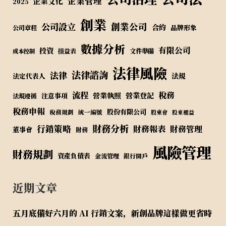
企業管理
企業文化
2025
創業
公司設立
創業公司
合約
品牌形象
公司章程
數據分析
有限公司
投資
損益表
文件準備
成本控制
法律風險
法律諮詢
法律
法規
法定代表人
流程
稅務
營業執照
營業登記
注意事項
法規遵循
稅務申報
股份有限公司
稅務規劃
統一編號
股東會
股東權益
財務分析
行銷策略
財務報表
財務管理
董事會
財務
風險管理
財務規劃
資產負債表
金流管理
銀行開戶
近期文章
五月底備好六月的 AI 行銷文案，新創品牌這樣做更省時