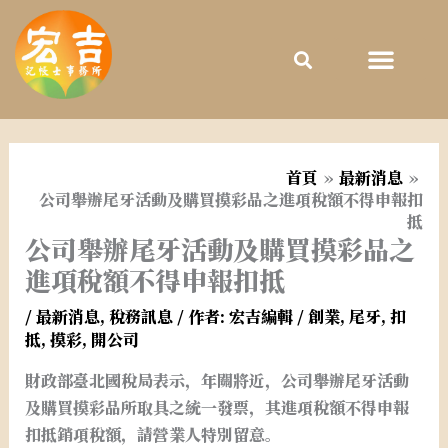
跳
至
主
要
內
容
首頁
最新消息
公司舉辦尾牙活動及購買摸彩品之進項稅額不得申報扣
抵
公司舉辦尾牙活動及購買摸彩品之
進項稅額不得申報扣抵
/
最新消息
,
稅務訊息
/ 作者:
宏吉編輯
/
創業
,
尾牙
,
扣
抵
,
摸彩
,
開公司
財政部臺北國稅局表示，年關將近，公司舉辦尾牙活動
及購買摸彩品所取具之統一發票，其進項稅額不得申報
扣抵銷項稅額，請營業人特別留意。