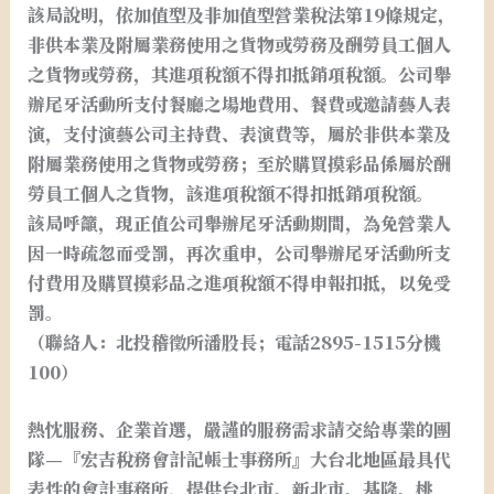
該局說明，依加值型及非加值型營業稅法第19條規定，
非供本業及附屬業務使用之貨物或勞務及酬勞員工個人
之貨物或勞務，其進項稅額不得扣抵銷項稅額。公司舉
辦尾牙活動所支付餐廳之場地費用、餐費或邀請藝人表
演，支付演藝公司主持費、表演費等，屬於非供本業及
附屬業務使用之貨物或勞務；至於購買摸彩品係屬於酬
勞員工個人之貨物，該進項稅額不得扣抵銷項稅額。
該局呼籲，現正值公司舉辦尾牙活動期間，為免營業人
因一時疏忽而受罰，再次重申，公司舉辦尾牙活動所支
付費用及購買摸彩品之進項稅額不得申報扣抵，以免受
罰。
（聯絡人：北投稽徵所潘股長；電話2895-1515分機
100）
熱忱服務、企業首選，嚴謹的服務需求請交給專業的團
隊—『宏吉稅務會計記帳士事務所』大台北地區最具代
表性的會計事務所，提供台北市、新北市、基隆、桃